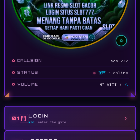
⏣
seo 777
⏣
CALLSIGN
在席
· online
⏣
STATUS
N° VIII /
八
⏣
VOLUME
LOGIN
門
01
mon
enter the gate