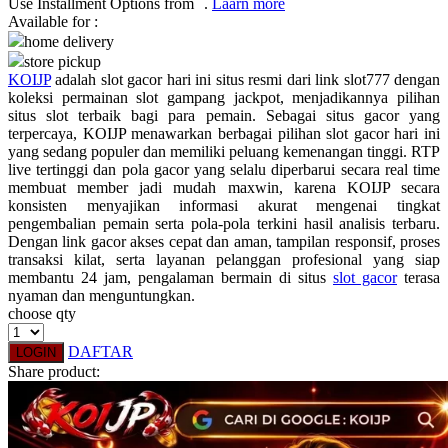
Use Installment Options from
.
Laarn more
Available for :
Q
home delivery
store pickup
QV Baby
KOIJP
adalah slot gacor hari ini situs resmi dari link slot777 dengan
koleksi permainan slot gampang jackpot, menjadikannya pilihan
R
situs slot terbaik bagi para pemain. Sebagai situs gacor yang
terpercaya, KOIJP menawarkan berbagai pilihan slot gacor hari ini
Real Shades
yang sedang populer dan memiliki peluang kemenangan tinggi. RTP
live tertinggi dan pola gacor yang selalu diperbarui secara real time
Red Castle
membuat member jadi mudah maxwin, karena KOIJP secara
konsisten menyajikan informasi akurat mengenai tingkat
Ribbon Madness
pengembalian pemain serta pola-pola terkini hasil analisis terbaru.
Dengan link gacor akses cepat dan aman, tampilan responsif, proses
S
transaksi kilat, serta layanan pelanggan profesional yang siap
membantu 24 jam, pengalaman bermain di situs
slot gacor
terasa
nyaman dan menguntungkan.
Sebamed
choose qty
Silver Cross
DAFTAR
LOGIN
Simply Idea
Share product:
Skip Hop
Spectra