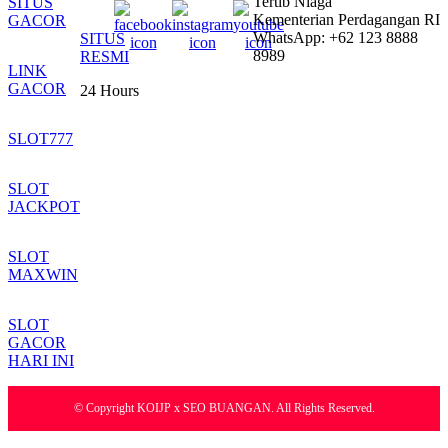
Tertib Niaga
SITUS
Kementerian Perdagangan RI
GACOR
WhatsApp: +62 123 8888
SITUS
8989
RESMI
LINK
GACOR
24 Hours
SLOT777
SLOT
JACKPOT
SLOT
MAXWIN
SLOT
GACOR
HARI INI
© Copyright KOIJP x SEO BUANGAN. All Rights Reserved.