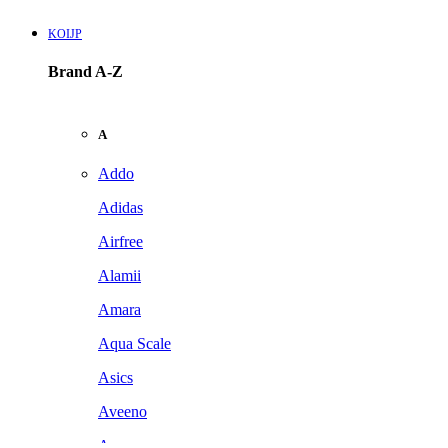
KOIJP
Brand A-Z
A
Addo
Adidas
Airfree
Alamii
Amara
Aqua Scale
Asics
Aveeno
Awan