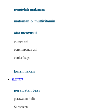
Joie
pengolah makanan
Joolz
Jujube
makanan & multivitamin
K
alat menyusui
Kiddycuts
pompa asi
Kumon
penyimpanan asi
L
cooler bags
Leapfrog
kursi makan
Leclerc
SLOT777
Lee Vierra
Lillebaby
perawatan bayi
Little Bird Told Me
perawatan kulit
Little Miss Janis
Sunscreen