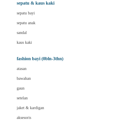
Beauty Barn
sepatu & kaus kaki
Bio Oil
sepatu bayi
Biolane
sepatu anak
Bite Fighters
sandal
Bizzi Growin
kaus kaki
Blackmores
fashion bayi (0bln-3thn)
Blooming Marvellous
atasan
Bonnels
bawahan
Bravado
gaun
Bruder
setelan
Brush Baby
jaket & kardigan
Buds Organics
aksesoris
Bugaboo
Buggygear