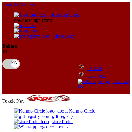
lewati ke Konten
download apps
download app from:
gift registry
Bahasa
ID
LOGIN
DAFTAR
Contact
Us
Toggle Nav
about Kanmo Circle
gift registry
store finder
contact us