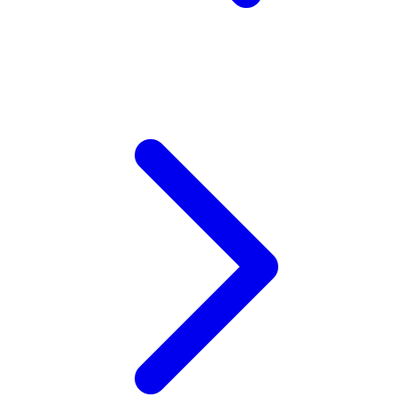
Xootz
Y
Yamatoya
Z
Zaxy
Zoggs
0-9
4Moms
59S