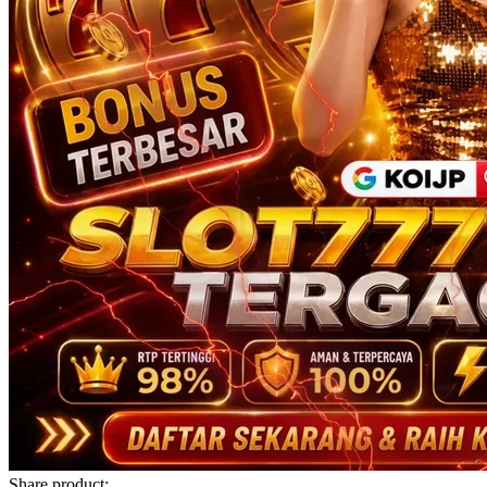
Share product: