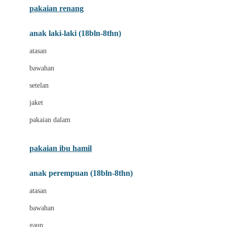
pakaian renang
Bumkins
anak laki-laki (18bln-8thn)
C
atasan
Cetaphil
bawahan
Chicco
setelan
Childlife
jaket
Clevamama
pakaian dalam
Cocolatte
Cottonseeds
pakaian ibu hamil
Cozy N Safe
anak perempuan (18bln-8thn)
Crane
atasan
Cybex
bawahan
D
gaun