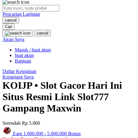
O
Pencarian Lanjutan
Oh Ma Grain
cancel
Okiedog
Cari
cancel
P
Akun Saya
Masuk / buat akun
Peachy
buat akun
Phil & Ted's
Bantuan
Philips Avent
Daftar Keinginan
Keranjang Saya
Pigeon
KOIJP • Slot Gacor Hari Ini
Playgro
Situs Resmi Link Slot777
Poled Global
Gampang Maxwin
Ponycycle
Serendah
Rp 5.000
Puma
Earn
1.000.000
-
5.000.000
Bonus
Pureats