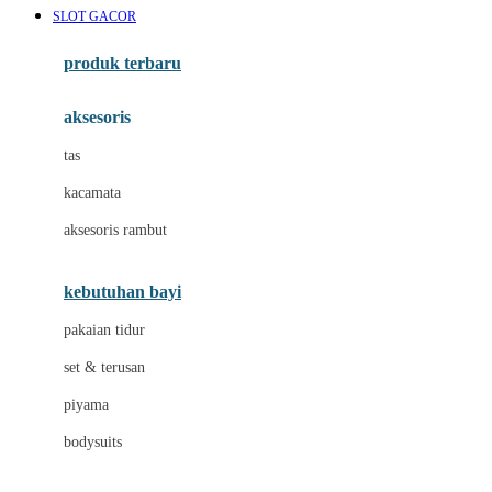
SLOT GACOR
Azetabio
produk terbaru
B
aksesoris
Baabaasheepz
tas
Babiators
kacamata
Baby Dove
aksesoris rambut
Baby Jogger
Baby Rovega
kebutuhan bayi
Babybee
pakaian tidur
Banana Boat
set & terusan
Banz
piyama
Barbie
bodysuits
Beaba