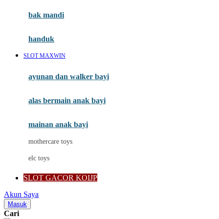
Moby
bak mandi
Momami
handuk
Mothercare
SLOT MAXWIN
Mustela
ayunan dan walker bayi
My Buddy Tag
My K
alas bermain anak bayi
N
mainan anak bayi
Naif
mothercare toys
Nike
elc toys
Nordic Natural
SLOT GACOR KOIJP
Nuby
Akun Saya
Nuna
Masuk
Cari