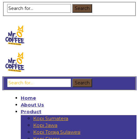
Home
About Us
Product
Kopi Sumatera
Kopi Jawa
Kopi Toraja Sulawesi
Kopi Flores