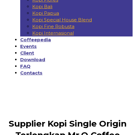
Kopi Bali
Kopi Papua
Kopi Special House Blend
Kopi Fine Robusta
Kopi Internasional
Coffeepedia
Events
Client
Download
FAQ
Contacts
Supplier Kopi Single Origin
Terlengkap Mr.O Coffee