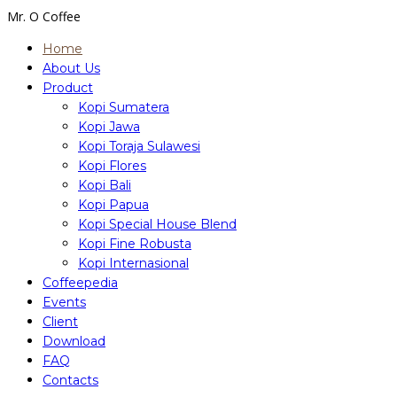
Mr. O Coffee
Home
About Us
Product
Kopi Sumatera
Kopi Jawa
Kopi Toraja Sulawesi
Kopi Flores
Kopi Bali
Kopi Papua
Kopi Special House Blend
Kopi Fine Robusta
Kopi Internasional
Coffeepedia
Events
Client
Download
FAQ
Contacts